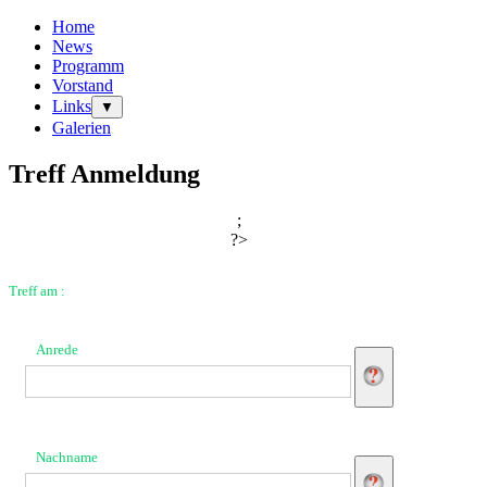
Home
News
Programm
Vorstand
Links
▼
Galerien
Treff Anmeldung
;
?>
Treff am :
Anrede
Nachname