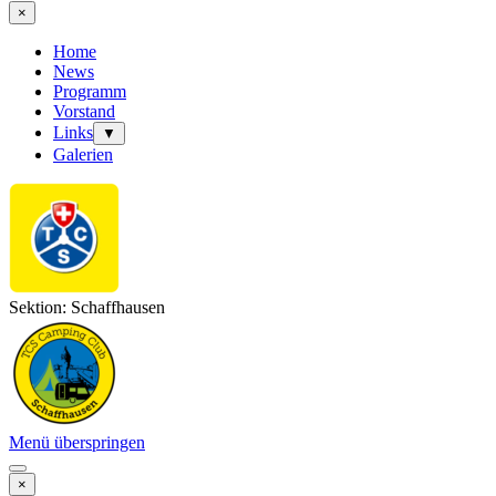
×
Home
News
Programm
Vorstand
Links
▼
Galerien
Sektion: Schaffhausen
Menü überspringen
×