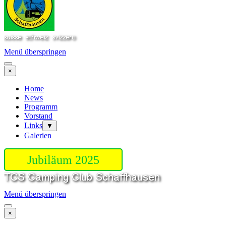
Menü überspringen
×
Home
News
Programm
Vorstand
Links
▼
Galerien
Jubiläum 2025
Menü überspringen
×